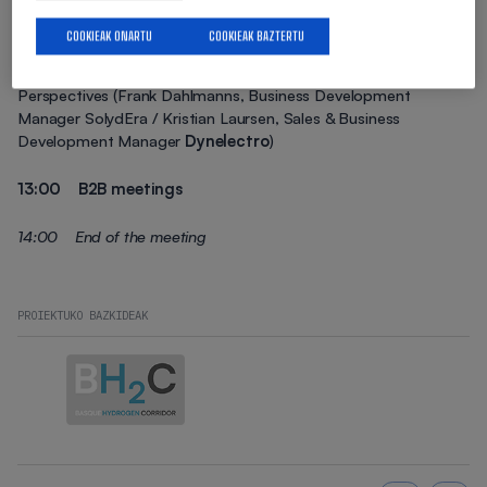
(Juan Manuel Lopez Gallego, Director of Sales &
Operations
Power to Hydrogen
)
COOKIEAK ONARTU
COOKIEAK BAZTERTU
12:15 Solid Oxide Electrolyser: Status, Challenges and
Perspectives (Frank Dahlmanns, Business Development
Manager SolydEra / Kristian Laursen, Sales & Business
Development Manager
Dynelectro
)
13:00 B2B meetings
14:00 End of the meeting
PROIEKTUKO BAZKIDEAK