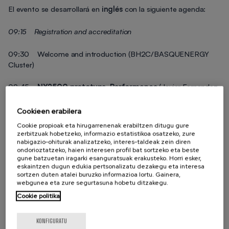
El evento se desarrollará en
inglés
con la siguiente agenda:
09:15
Registration and accreditation
09:30 Welcome and introduction (BH2C/BASQUENERGY
Cluster)
09:45
NX2500 prototype. Performance
(Javier Fernandez,
CTO
Nordex Electrolyzers
)
Cookieen erabilera
10:15
SUNFIRE
(title to be confirmed) (Christian von
Cookie propioak eta hirugarrenenak erabiltzen ditugu gure
Olshausen, Founder & CTO
Sunfire SE
)
zerbitzuak hobetzeko, informazio estatistikoa osatzeko, zure
nabigazio-ohiturak analizatzeko, interes-taldeak zein diren
ondorioztatzeko, haien interesen profil bat sortzeko eta beste
10:45 Coffe-networking
gune batzuetan iragarki esanguratsuak erakusteko. Horri esker,
eskaintzen dugun edukia pertsonalizatu dezakegu eta interesa
sortzen duten atalei buruzko informazioa lortu. Gainera,
11:15 Thyssenkrup nucera’s water electrolysis portfolio (Jens
webgunea eta zure segurtasuna hobetu ditzakegu.
Kuhlmann, Senior Business Development
Cookie politika
Manager
Thyssenkrup Nucera
)
11:45 Power to Hydrogen delivering AEM electrolysis at scale
KONFIGURATU