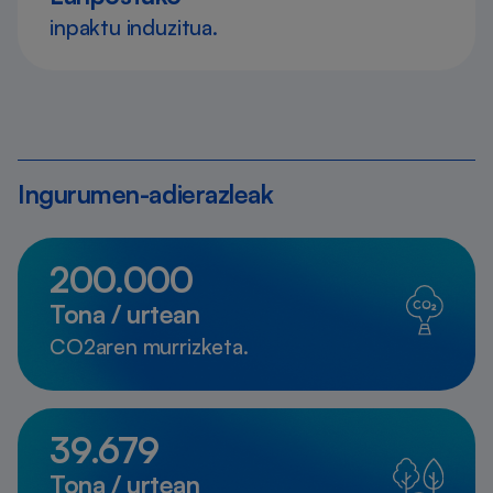
inpaktu induzitua.
Ingurumen-adierazleak
200.000
Tona / urtean
CO2aren murrizketa.
39.679
Tona / urtean