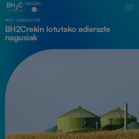
BH2C ZENBAKIETAN
BH2Crekin lotutako adierazle
nagusiak