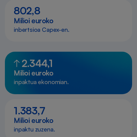
802,8
Milioi euroko
inbertsioa Capex-en.
2.344,1
Milioi euroko
inpaktua ekonomian.
1.383,7
Milioi euroko
inpaktu zuzena.