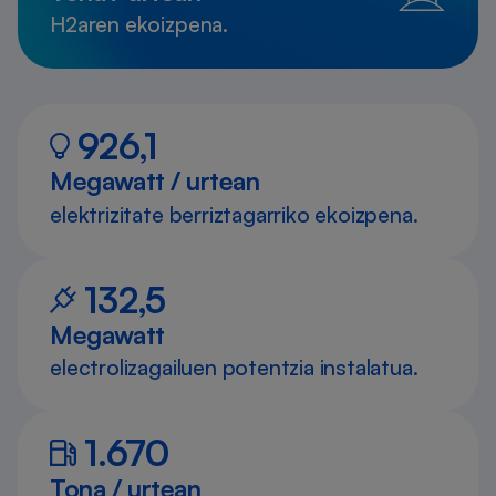
H2aren ekoizpena.
926,1
Megawatt / urtean
elektrizitate berriztagarriko ekoizpena.
132,5
Megawatt
electrolizagailuen potentzia instalatua.
1.670
Tona / urtean