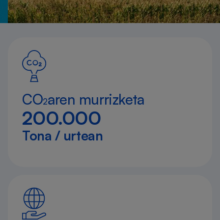
CO
aren murrizketa
2
200.000
Tona / urtean