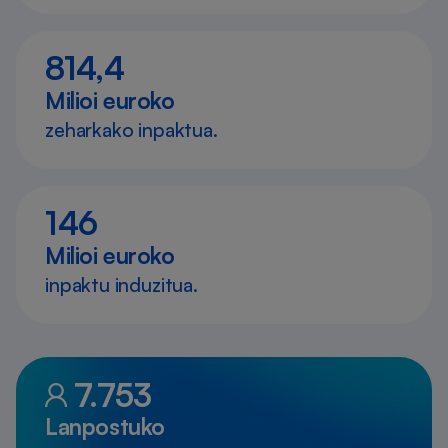
814,4
Milioi euroko
zeharkako inpaktua.
146
Milioi euroko
inpaktu induzitua.
7.753
Lanpostuko