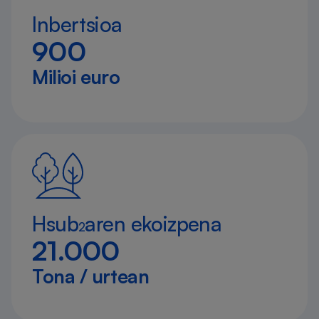
Inbertsioa
900
Milioi euro
Hsub
aren ekoizpena
2
21.000
Tona / urtean