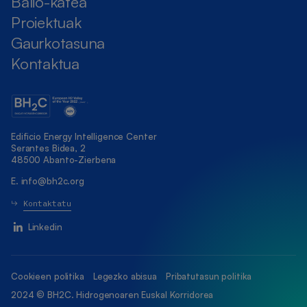
Balio-katea
Proiektuak
Gaurkotasuna
Kontaktua
Edificio Energy Intelligence Center
Serantes Bidea, 2
48500 Abanto-Zierbena
E.
info@bh2c.org
Kontaktatu
Linkedin
Cookieen politika
Legezko abisua
Pribatutasun politika
2024 © BH2C. Hidrogenoaren Euskal Korridorea