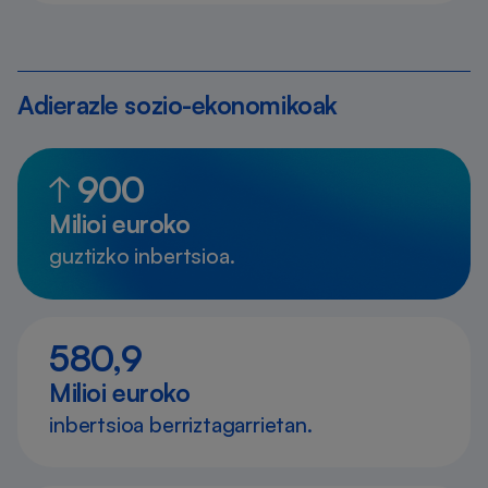
Adierazle sozio-ekonomikoak
900
Milioi euroko
guztizko inbertsioa.
580,9
Milioi euroko
inbertsioa berriztagarrietan.