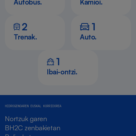
Autobus.
Kamioi.
2
1
Trenak.
Auto.
1
Ibai-ontzi.
HIDROGENOAREN EUSKAL KORRIDOREA
Nortzuk garen
BH2C zenbakietan