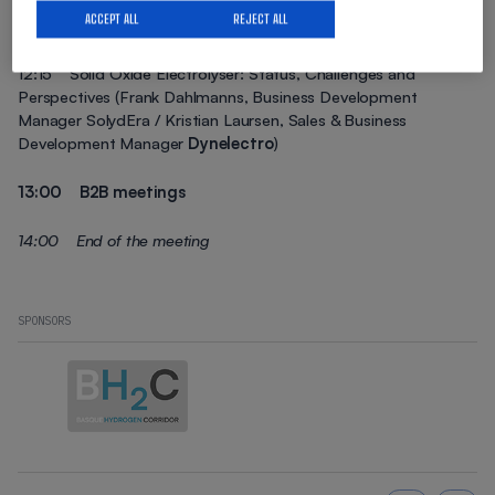
(Juan Manuel Lopez Gallego, Director of Sales &
ACCEPT ALL
REJECT ALL
Operations
Power to Hydrogen
)
12:15 Solid Oxide Electrolyser: Status, Challenges and
Perspectives (Frank Dahlmanns, Business Development
Manager SolydEra / Kristian Laursen, Sales & Business
Development Manager
Dynelectro
)
13:00 B2B meetings
14:00 End of the meeting
SPONSORS