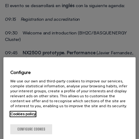
El evento se desarrollará en
inglés
con la siguiente agenda:
09:15
Registration and accreditation
09:30 Welcome and introduction (BH2C/BASQUENERGY
Cluster)
09:45
NX2500 prototype. Performance
(Javier Fernandez,
CTO
Nordex Electrolyzers
)
Configure
10:15
SUNFIRE
(title to be confirmed) (Christian von
Olshausen, Founder & CTO
Sunfire SE
)
We use our own and third-party cookies to improve our services,
compile statistical information, analyse your browsing habits, infer
your interest groups, create a profile of your interests and display
10:45 Coffe-networking
relevant ads on other sites. This allows us to customise the
content we offer and to recognise which sections of the site are
of interest to you, enabling us to improve the site and its security.
11:15 Thyssenkrup nucera’s water electrolysis portfolio (Jens
Kuhlmann, Senior Business Development
Cookies policy
Manager
Thyssenkrup Nucera
)
CONFIGURE COOKIES
11:45 Power to Hydrogen delivering AEM electrolysis at scale