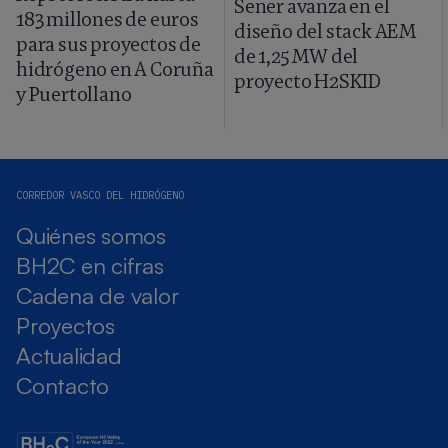
Sener avanza en el
183 millones de euros
diseño del stack AEM
para sus proyectos de
de 1,25 MW del
hidrógeno en A Coruña
proyecto H2SKID
y Puertollano
CORREDOR VASCO DEL HIDRÓGENO
Quiénes somos
BH2C en cifras
Cadena de valor
Proyectos
Actualidad
Contacto