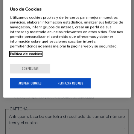
Cargo
Uso de Cookies
Utilizamos cookies propias y de terceros para mejorar nuestros
servicios, elaborar información estadística, analizar sus hábitos de
navegación, inferir grupos de interés, crear un perfil de sus
intereses y mostrarle anuncios relevantes en otros sitios. Esto nos
Email *
permite personalizar el contenido que ofrecemos y obtener
información sobre qué secciones suscitan interés,
permitiéndonos además mejorar la página web y su seguridad.
Política de cookies
Teléfono
CONFIGURAR
ACEPTAR COOKIES
RECHAZAR COOKIES
He leído, comprendo y acepto la
política de privacidad
CAPTCHA
Anti spam: Escribe con letra el resultado de sumar el número
tres y el cuatro