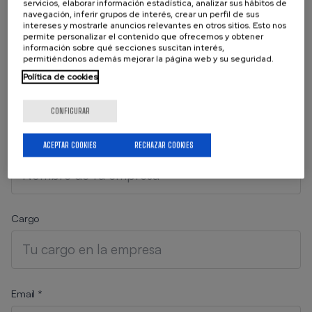
en tu correo electrónico,
servicios, elaborar información estadística, analizar sus hábitos de
navegación, inferir grupos de interés, crear un perfil de sus
cumplimenta el siguiente formulario
intereses y mostrarle anuncios relevantes en otros sitios. Esto nos
de suscripción.
permite personalizar el contenido que ofrecemos y obtener
información sobre qué secciones suscitan interés,
permitiéndonos además mejorar la página web y su seguridad.
Nombre *
Política de cookies
CONFIGURAR
Empresa *
ACEPTAR COOKIES
RECHAZAR COOKIES
Cargo
Email *