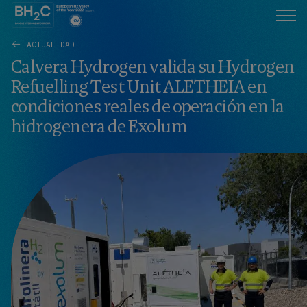
ACTUALIDAD
Calvera Hydrogen valida su Hydrogen
Refuelling Test Unit ALETHEIA en
condiciones reales de operación en la
hidrogenera de Exolum