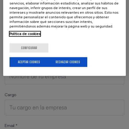
servicios, elaborar información estadística, analizar sus hábitos de
en tu correo electrónico,
navegación, inferir grupos de interés, crear un perfil de sus
cumplimenta el siguiente formulario
intereses y mostrarle anuncios relevantes en otros sitios. Esto nos
de suscripción.
permite personalizar el contenido que ofrecemos y obtener
información sobre qué secciones suscitan interés,
permitiéndonos además mejorar la página web y su seguridad.
Nombre *
Política de cookies
CONFIGURAR
ACEPTAR COOKIES
RECHAZAR COOKIES
Empresa *
Cargo
Email *